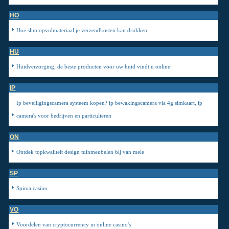
HO
Hoe slim opvulmateriaal je verzendkosten kan drukken
HU
Huidverzorging; de beste producten voor uw huid vindt u online
IP
Ip beveiligingscamera systeem kopen? ip bewakingscamera via 4g simkaart, ip
camera's voor bedrijven en particulieren
ON
Ontdek topkwaliteit design tuinmeubelen bij van mele
SP
Spinia casino
VO
Voordelen van cryptocurrency in online casino's