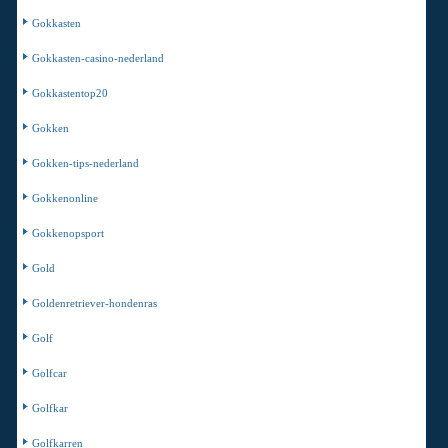
Gokkasten
Gokkasten-casino-nederland
Gokkastentop20
Gokken
Gokken-tips-nederland
Gokkenonline
Gokkenopsport
Gold
Goldenretriever-hondenras
Golf
Golfcar
Golfkar
Golfkarren