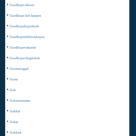
Goedkope-kleren
Goedkope-led-lampen
Goedkopehypotheek
Goedkopetelefoonkopen
Goedkopevakantie
Goedkopevliegtickets
Goeiemoggel
Goele
Gok
Gokautomaten
Gokhal
Gokje
Gokkast