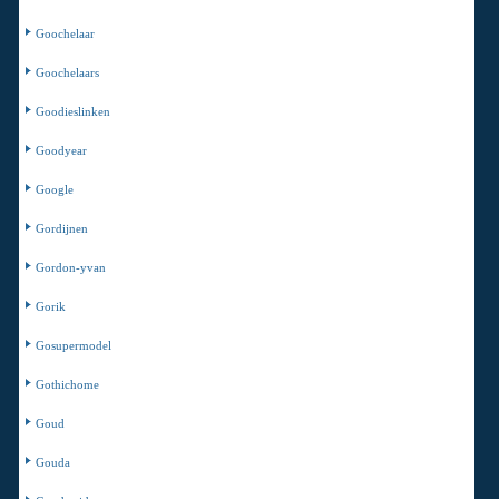
Goochelaar
Goochelaars
Goodieslinken
Goodyear
Google
Gordijnen
Gordon-yvan
Gorik
Gosupermodel
Gothichome
Goud
Gouda