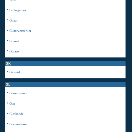
Girlz-games
Gitaar
Gitaarversterker
Gitarist
Givaro
GK
Gk-wtsk
GL
Glamoures-x
Glas
Glashandel
Glazenwasser