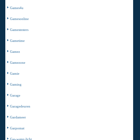
Games4u
Gamesonline
Gamestesters
Gametime
Gamez
Gamezone
Gamie
Gaming
Garage
Garagedeuren
Gardameer
Garpomat
Gas-water-licht