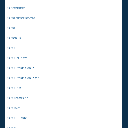
Gigaprutser
Gingadensetsuweed
Gino
Gipsbuik
Girls
Girls-en-boys
Girls-feshion-dollz
Girls-feshion-dollz-vip
Girls-fun
Girlsgames-gg
Girlstart
Girls___only
Girlz