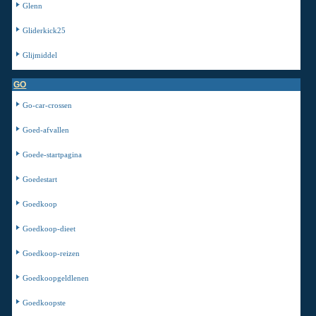
Glenn
Gliderkick25
Glijmiddel
GO
Go-car-crossen
Goed-afvallen
Goede-startpagina
Goedestart
Goedkoop
Goedkoop-dieet
Goedkoop-reizen
Goedkoopgeldlenen
Goedkoopste