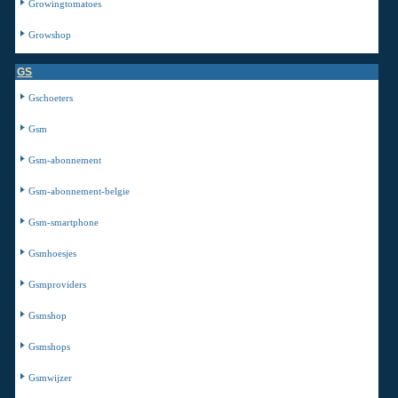
Growingtomatoes
Growshop
GS
Gschoeters
Gsm
Gsm-abonnement
Gsm-abonnement-belgie
Gsm-smartphone
Gsmhoesjes
Gsmproviders
Gsmshop
Gsmshops
Gsmwijzer