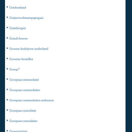
Griekenland
Grijzeroodstaartpapegaai
Grimbergen
Grindvloeren
Groene-bedrijven-nederland
Groente-bestellen
Groep7
Groepsaccommodatie
Groepsaccommodaties
Groepsaccommodaties-ardennen
Groepsaccomodatie
Groepsaccomodaties
Groepsreizen