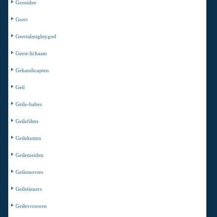
Geenidee
Geert
Geertalmightygod
Geest-lichaam
Gehandicapten
Geil
Geile-babes
Geilefilms
Geilekutten
Geilemeiden
Geilemovies
Geiletieners
Geilevrouwen