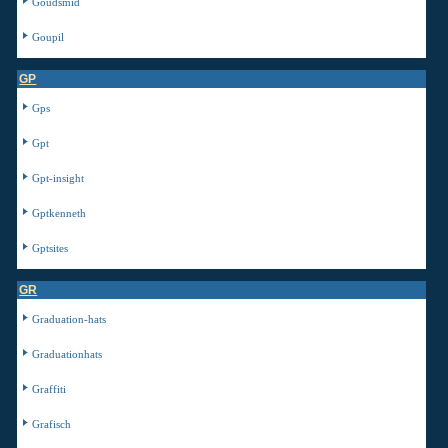
Goudsmid
Goupil
GP
Gps
Gpt
Gpt-insight
Gptkenneth
Gptsites
GR
Graduation-hats
Graduationhats
Graffiti
Grafisch