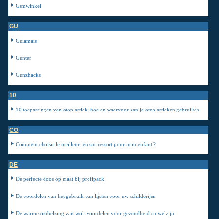
Gsmwinkel
GU
Guiamais
Gunter
Gunzhacks
10
10 toepassingen van otoplastiek: hoe en waarvoor kan je otoplastieken gebruiken
CO
Comment choisir le meilleur jeu sur ressort pour mon enfant ?
DE
De perfecte doos op maat bij profipack
De voordelen van het gebruik van lijsten voor uw schilderijen
De warme omhelzing van wol: voordelen voor gezondheid en welzijn