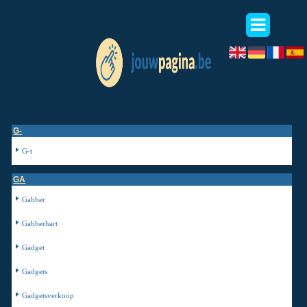
G-
G-t
GA
Gabber
Gabberhart
Gadget
Gadgets
Gadgetsverkoop