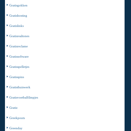
Gratisgokken
Gratishosting
Gratislinks
Gratisrealtones
Gratisreclame
Gratissoftware
Gratisspelletjes
Gratisspins
Gratisthuiswerk
Gratisvoetbalfilmpjes
Gratiz
Greekpouts
Greenday