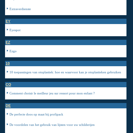
Extraverdienste
EY
Eyespot
EZ
Ezgo
10
10 toepassingen van otoplastiek: hoe en waarvoor kan je otoplastieken gebruiken
CO
Comment choisir le meilleur jeu sur ressort pour mon enfant ?
DE
De perfecte doos op maat bij profipack
De voordelen van het gebruik van lijsten voor uw schilderijen