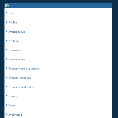
EV
Eva
Evelien
Evelienekeuh
Eveloon
Evenement
Evenementen
Evenementen-organisator
Evenementenburo
Evenementenlocaties
Events
Evert
Everything