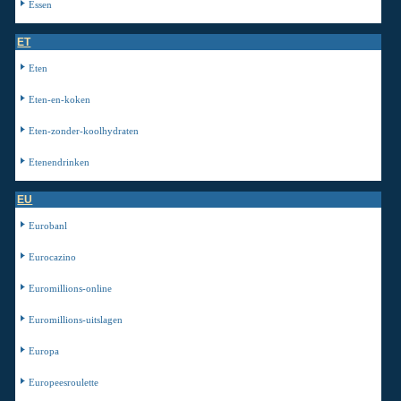
Essen
ET
Eten
Eten-en-koken
Eten-zonder-koolhydraten
Etenendrinken
EU
Eurobanl
Eurocazino
Euromillions-online
Euromillions-uitslagen
Europa
Europeesroulette