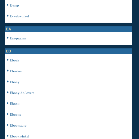
E-step
E-webwinkel
EA
Eas-pagina
EB
Eboek
Eboeken
Ebony
Ebony-be-lovers
Ebook
Ebooks
Ebookstore
Ebookwinkel