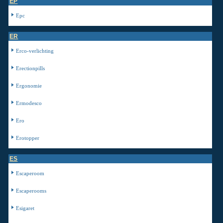
EP
Epc
ER
Erco-verlichting
Erectionpills
Ergonomie
Ermodesco
Ero
Erotopper
ES
Escaperoom
Escaperooms
Esigaret