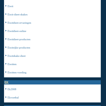
Eiwit
Eiwit-dieet-shakes
Eiwitdieet-ervaringen
Eiwitdieet-online
Eiwitdieet-producten
Eiwitrijke-producten
Eiwitshake-dieet
Eiwitten
Eiwitten-voeding
EK
Ek2008
Ekvoetbal