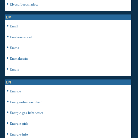
Elvesofdeepshadow
EM
Email
Emelie-en-noel
Emma
Emmakessite
Emule
EN
Energie
Energie-duurzaamheid
Energie-gas-licht-water
Energie-gids
Energie-info