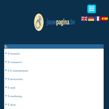
E-
E-business
E-commerce
E-k-entertainment
E-lectrorobin
E-mail
E-marketing
E-shop