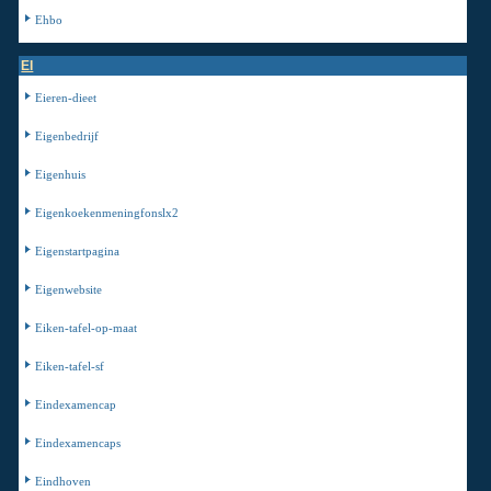
Ehbo
EI
Eieren-dieet
Eigenbedrijf
Eigenhuis
Eigenkoekenmeningfonslx2
Eigenstartpagina
Eigenwebsite
Eiken-tafel-op-maat
Eiken-tafel-sf
Eindexamencap
Eindexamencaps
Eindhoven