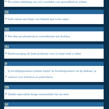
De warme omhelzing van wol: voordelen voor gezondheid en welzijn
GE
Geld winnen met bingo: een klassiek spel in het casino
HO
Hoe slim opvulmateriaal je verzendkosten kan drukken
HU
Huidverzorging; de beste producten voor uw huid vindt u online
IP
Ip beveiligingscamera systeem kopen? ip bewakingscamera via 4g simkaart, ip
camera's voor bedrijven en particulieren
ON
Ontdek topkwaliteit design tuinmeubelen bij van mele
SP