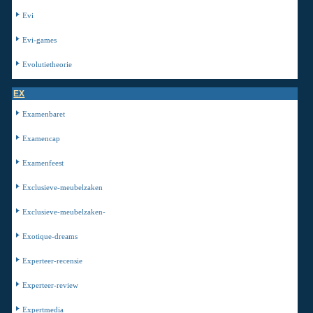
Evi
Evi-games
Evolutietheorie
EX
Examenbaret
Examencap
Examenfeest
Exclusieve-meubelzaken
Exclusieve-meubelzaken-
Exotique-dreams
Experteer-recensie
Experteer-review
Expertmedia