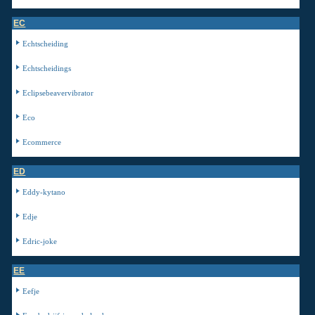
EC
Echtscheiding
Echtscheidings
Eclipsebeavervibrator
Eco
Ecommerce
ED
Eddy-kytano
Edje
Edric-joke
EE
Eefje