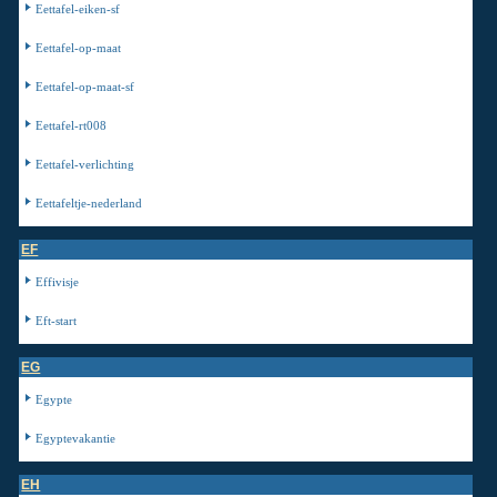
Eettafel-eiken-sf
Eettafel-op-maat
Eettafel-op-maat-sf
Eettafel-rt008
Eettafel-verlichting
Eettafeltje-nederland
EF
Effivisje
Eft-start
EG
Egypte
Egyptevakantie
EH