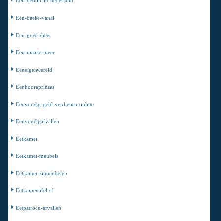
Een-bedrijf-in-nederland
Een-beeke-vanal
Een-goed-dieet
Een-maatje-meer
Eeneigenwereld
Eenhoornprinses
Eenvoudig-geld-verdienen-online
Eenvoudigafvallen
Eetkamer
Eetkamer-meubels
Eetkamer-zitmeubelen
Eetkamertafel-sf
Eetpatroon-afvallen