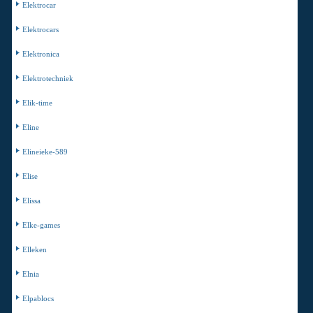
Elektrocar
Elektrocars
Elektronica
Elektrotechniek
Elik-time
Eline
Elineieke-589
Elise
Elissa
Elke-games
Elleken
Elnia
Elpablocs