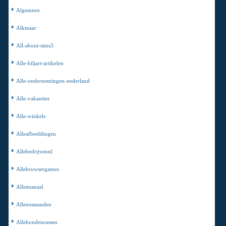
Algemeen
Alkmaar
All-about-sims3
Alle-biljart-artikelen
Alle-ondernemingen-nederland
Alle-vakanties
Alle-winkels
Alleafbeeldingen
Allebedrijvennl
Allebrowsergames
Alleenanaal
Alleenstaanden
Allehondenrassen