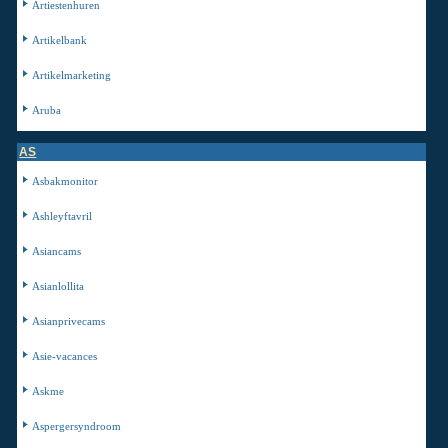
Artiestenhuren
Artikelbank
Artikelmarketing
Aruba
AS
Asbakmonitor
Ashleyftavril
Asiancams
Asianlollita
Asianprivecams
Asie-vacances
Askme
Aspergersyndroom