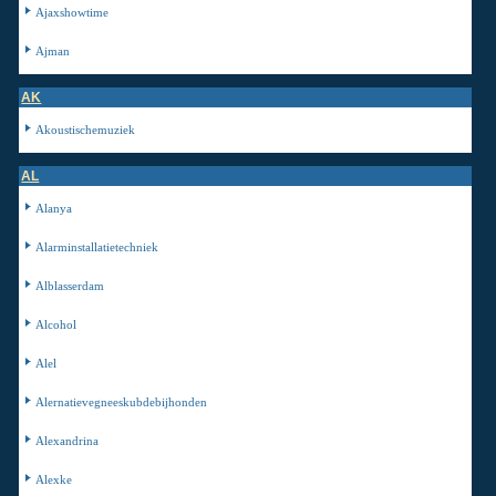
Ajaxshowtime
Ajman
AK
Akoustischemuziek
AL
Alanya
Alarminstallatietechniek
Alblasserdam
Alcohol
Alel
Alernatievegneeskubdebijhonden
Alexandrina
Alexke