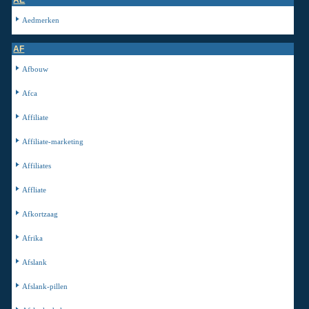
Aedmerken
AF
Afbouw
Afca
Affiliate
Affiliate-marketing
Affiliates
Affliate
Afkortzaag
Afrika
Afslank
Afslank-pillen