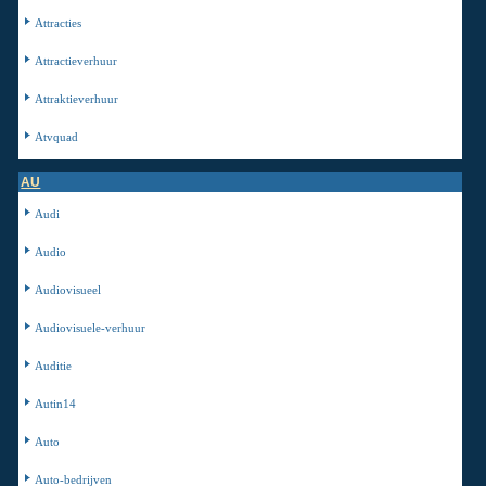
Attracties
Attractieverhuur
Attraktieverhuur
Atvquad
AU
Audi
Audio
Audiovisueel
Audiovisuele-verhuur
Auditie
Autin14
Auto
Auto-bedrijven