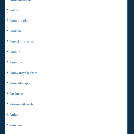
Ariane
Armyofdark
Arnhem
Arno-jordy-zalig
Arnoud
Arnouha
Arnovanryckeghem
Aromatherapie
Art-kunst
Art-met-zilverklei
Arthur
Artiesten