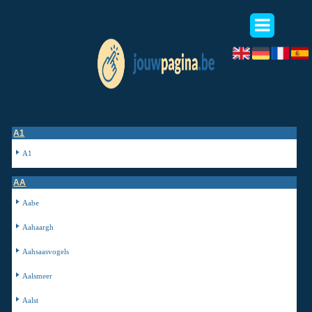
A1
A1
AA
Aabe
Aahaargh
Aahsaasvogels
Aalsmeer
Aalst