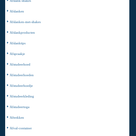
Afslank-shakes
Afslanken
Afslanken-met-shakes
Afslankproducten
Afslanktips
Afspraakje
Afstudeerhoed
Afstudeerhoeden
Afstudeerhoedje
Afstudeerkleding
Afstudeertoga
Aftrekken
Afval-container