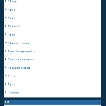
Allthings
Almelo
Almere
Almere-info
Alpaca
Alternatieve-cursus
Alternatieve-geneeswijzen
Alternatievegeneeswijzen
Aluminium-kozijnen
Alvedo
Alyssa
Alzheimer
AM