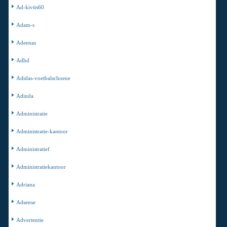
Ad-kivits60
Adam-s
Adeenas
Adhd
Adidas-voetbalschoene
Adinda
Administratie
Administratie-kantoor
Administratief
Administratiekantoor
Adriana
Adsense
Advertentie