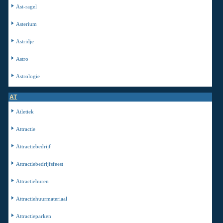
Ast-ragel
Asterium
Astridje
Astro
Astrologie
AT
Atletiek
Attractie
Attractiebedrijf
Attractiebedrijfsfeest
Attractiehuren
Attractiehuurmateriaal
Attractieparken