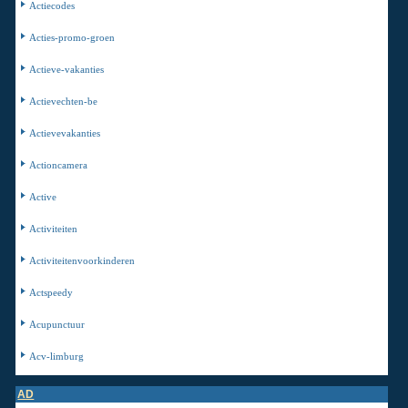
Actiecodes
Acties-promo-groen
Actieve-vakanties
Actievechten-be
Actievevakanties
Actioncamera
Active
Activiteiten
Activiteitenvoorkinderen
Actspeedy
Acupunctuur
Acv-limburg
AD