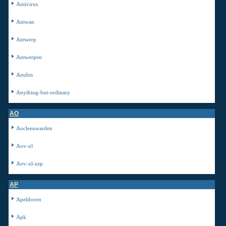
Antivirus
Antwan
Antwerp
Antwerpen
Anubis
Anything-but-ordinary
AO
Aocleeuwarden
Aov-xl
Aov-xl-zzp
AP
Apeldoorn
Apk