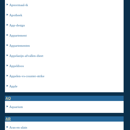
Apnormaal-tk
Apotheek
App-design
Appartement
Appartementen
Appelazijn-afvallen-dieet
Appeldoos
Appelen-vs-counter-strike
Apple
AQ
Aquarium
AR
Aras-en-alain