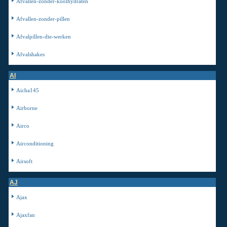
Afvallen-zonder-koolhydraten
Afvallen-zonder-pillen
Afvalpillen-die-werken
Afvalshakes
AI
Aicha145
Airborne
Airco
Airconditioning
Airsoft
AJ
Ajax
Ajaxfan