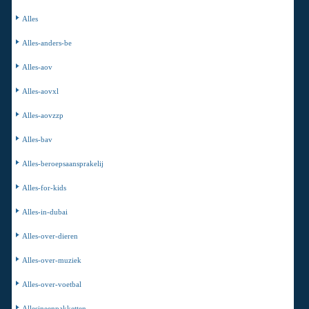
Alles
Alles-anders-be
Alles-aov
Alles-aovxl
Alles-aovzzp
Alles-bav
Alles-beroepsaansprakelij
Alles-for-kids
Alles-in-dubai
Alles-over-dieren
Alles-over-muziek
Alles-over-voetbal
Allesineenpakketten