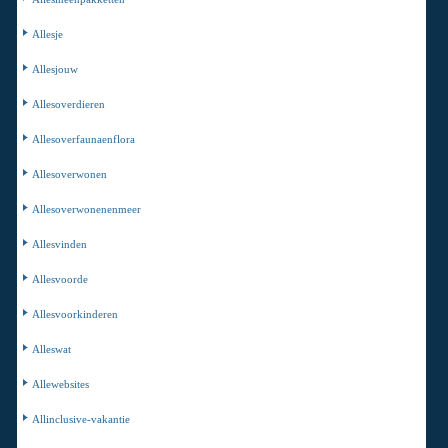
Allesje
Allesjouw
Allesoverdieren
Allesoverfaunaenflora
Allesoverwonen
Allesoverwonenenmeer
Allesvinden
Allesvoorde
Allesvoorkinderen
Alleswat
Allewebsites
Allinclusive-vakantie