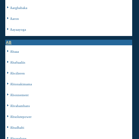
Aarghabaka
Aaron
Aayaayoga
AB
Abaaa
Abaftaaliis
Abcdieren
Abionakimama
Abonnement
Abrahamhans
Absolutepower
Abudhabi
Abyssalone