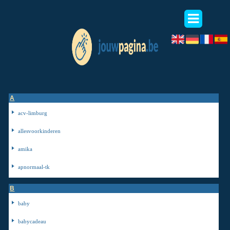
A
acv-limburg
allesvoorkinderen
amika
apnormaal-tk
B
baby
babycadeau