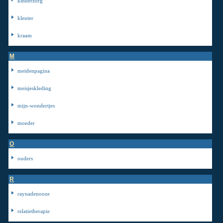
kinderzorg
kleuter
kraam
M
meidenpagina
meisjeskleding
mijn-wondertjes
moeder
O
ouders
R
raynadenooze
relatietherapie