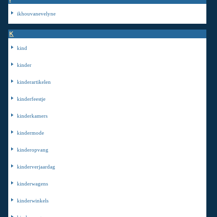
ikhouvanevelyne
K
kind
kinder
kinderartikelen
kinderfeestje
kinderkamers
kindermode
kinderopvang
kinderverjaardag
kinderwagens
kinderwinkels