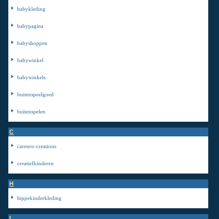
babykleding
babypagina
babyshoppen
babywinkel
babywinkels
buitenspeelgoed
buitenspelen
C
carenro-creations
creatiefkinderen
H
hippekinderkleding
I